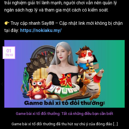
trải nghiệm giải trí lành mạnh, người chơi vẫn nên quản lý
ngân sách hợp lý và tham gia một cách có kiểm soát.
Truy cập nhanh Say88 – Cập nhật link mới không bị chặn
tại đây:
https://nokiaku.my/
01
Th10
Game bài xì tố đổi thưởng: Tất cả những điều bạn cần biết
Game bài xì tố đổi thưởng đã thu hút sự chú ý của đông đảo [...]